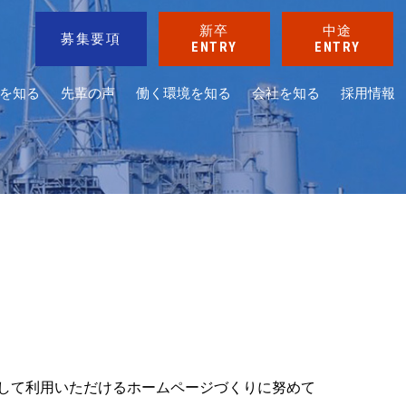
新卒
中途
募集要項
ENTRY
ENTRY
を知る
先輩の声
働く環境を知る
会社を知る
採用情報
して利用いただけるホームページづくりに努めて