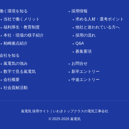
働く環境を知る
採用情報
当社で働くメリット
求める人材・選考ポイント
福利厚生・教育制度
他社と迷われている方へ
本社・現場の様子紹介
採用の流れ
柏崎拠点紹介
Q&A
募集要項
会社を知る
嵐電気の強み
お問合せ
数字で見る嵐電気
新卒エントリー
会社概要
中途エントリー
社会貢献活動
嵐電気 採用サイト｜いわきトップクラスの電気工事会社
© 2025-2026 嵐電気