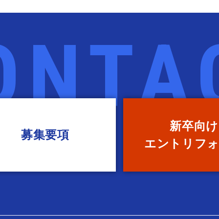
新卒向け
募集要項
エントリ
フ