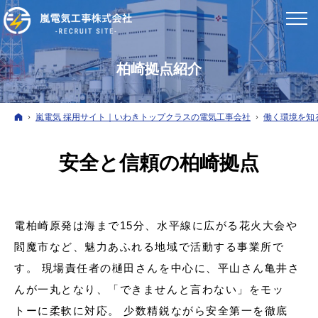
柏崎拠点紹介
ホーム
嵐電気 採用サイト｜いわきトップクラスの電気工事会社
働く環境を知
安全と信頼の柏崎拠点
電柏崎原発は海まで15分、水平線に広がる花火大会や
閻魔市など、魅力あふれる地域で活動する事業所で
す。 現場責任者の樋田さんを中心に、平山さん亀井さ
んが一丸となり、「できませんと言わない」をモッ
トーに柔軟に対応。 少数精鋭ながら安全第一を徹底