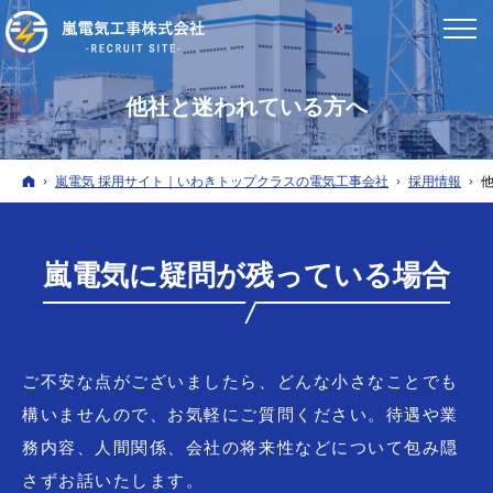
他社と迷われている方へ
ホーム
嵐電気 採用サイト｜いわきトップクラスの電気工事会社
採用情報
嵐電気に疑問が残っている場合
ご不安な点がございましたら、どんな小さなことでも
構いませんので、お気軽にご質問ください。待遇や業
務内容、人間関係、会社の将来性などについて包み隠
さずお話いたします。