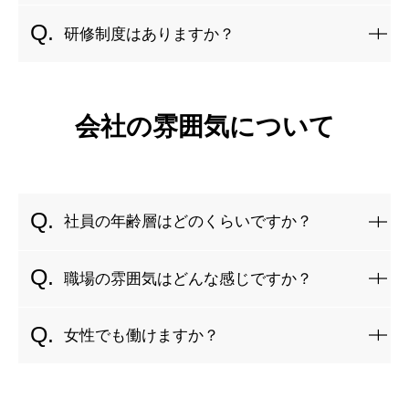
特に「電気工事士」「監理技術者」「技能講習」「特別教
未経験者の初任給は20万円～（経験者は能力に応じて優
研修制度はありますか？
育」など、業務に役立つ資格は積極的に取得を推奨していま
遇）。
す。
年1回の昇給制度があり、技術や資格の取得に応じて給与アッ
入社後は、OJT研修（現場で学ぶ実践型研修）を中心に、基
プします。また、賞与（ボーナス）は年2回支給しています。
本的な技術を身につけてもらいます。
会社の雰囲気について
未経験の方でも、実際の現場を経験しながら、先輩社員のサ
ポートのもとでスキルを磨けます。
電気工事士、監理技術者受験時は必要な講習を受けることが
できます。（試験前の検討、対策を受講できる）
社員の年齢層はどのくらいですか？
20代～50代まで幅広い世代が活躍していますが、特に20代～
職場の雰囲気はどんな感じですか？
40代の技術者が中心です。
若手も多く、ベテラン社員がしっかり指導するので、未経験
明るくアットホームな雰囲気の職場です。現場ではチーム
女性でも働けますか？
でも安心です。
ワークを大切にしており、困ったときには助け合う文化があ
ります。
もちろんです！当社では女性技術者も募集中。
仕事終わりには、誘い合って食事にいったりすることもあり
電気工事の仕事は希望・経験・スキル・体力に応じて、適材