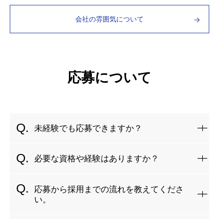
会社の雰囲気について
応募について
未経験でも応募できますか？
はい、未経験者も歓迎です！入社後は先輩社員が丁寧に指導
必要な資格や経験はありますか？
し、OJT研修を通じて実務を学べる環境を整えています。
また、資格取得支援制度もあるため、手に職をつけてスキル
必須の資格はありませんが、「第二種電気工事士」や「第一
応募から採用までの流れを教えてくださ
アップが可能です。
種電気工事士」の資格をお持ちの方は優遇します。
い。
実務経験がある方ももちろん歓迎です。資格がない方も、入