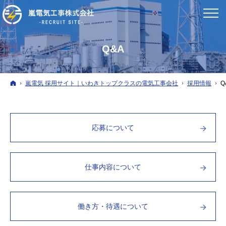
Q&A
ホーム
嵐電気 採用サイト｜いわきトップクラスの電気工事会社
採用情報
Q
応募について
仕事内容について
働き方・待遇について