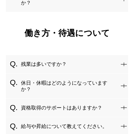
線管工事など）
か？
8:00 出社（出勤）・朝礼（本日の作業内容を確認）
ケーブル布設・接続（正しく接続を行いチェック）
現場によりますが、基本は2～5人のチームで作業します。
8:15 危険予知活動・現場作業開始（現場確認、安全対策、施
試運転助勢・動作確認作業（定期点検やトラブルにも対
未経験の方は、最初は先輩社員と一緒に現場を担当しながら
工）
応）
働き方・待遇について
仕事を覚えていきます。
10:00 休憩
12:00 昼休み
13:00 午後の作業開始（進捗確認）
15:00 休憩
残業は多いですか？
16:45 片付け・作業終了（施工後の確認）
17:00 退社（翌日のスケジュール確認）
繁忙期（年度末や大規模工事の時期）には多少の残業が発生
休日・休暇はどのようになっています
することもありますが、基本的には月平均20～45時間以内で
か？
収まるように調整しています。
土曜、日曜、祝日（土曜隔週）で、GW・夏季休暇・年末年始
資格取得のサポートはありますか？
休暇もあります。有給休暇も取得しやすい環境です。
はい！資格取得支援制度があり、受験費用の補助や、勉強の
給与や昇給について教えてください。
サポートを行っています。