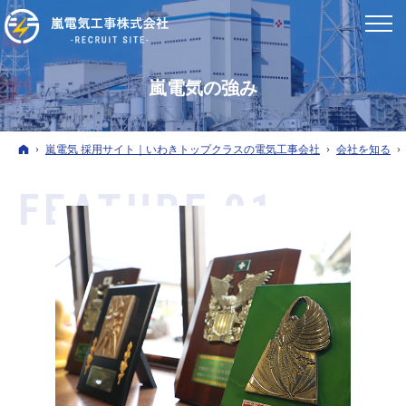
嵐電気の強み
ホーム
嵐電気 採用サイト｜いわきトップクラスの電気工事会社
会社を知る
FEATURE 01