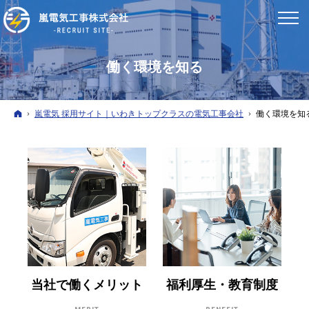
働く環境を知る
ホーム
嵐電気 採用サイト｜いわきトップクラスの電気工事会社
働く環境を知
当社で働くメリット
福利厚生・教育制度