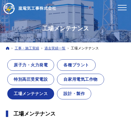
工場メンテナンス
ホーム
工事・施工実績
過去実績一覧
工場メンテナンス
原子力・火力発電
各種プラント
特別高圧受変電設
自家用電気工作物
工場メンテナンス
設計・製作
工場メンテナンス