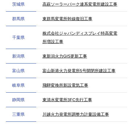
茨城県
高萩ソーラーパーク連系変電所建設工事
群馬県
東群馬変電所幹線復旧工事
株式会社ジャパンディスプレイ特高変電
千葉県
所増設工事
新潟県
東新潟火力GIS更新工事
富山県
富山新港火力発電所5号開閉所建設工事
岐阜県
飛騨変換所新設電気工事
静岡県
東清水変電所3FC先行工事
三重県
川越火力発電所調整力計量設備工事