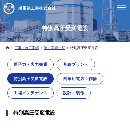
特別高圧受変電設
ホーム
工事・施工実績
過去実績一覧
特別高圧受変電設
原子力・火力発電
各種プラント
特別高圧受変電設
自家用電気工作物
工場メンテナンス
設計・製作
特別高圧受変電設