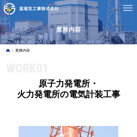
業務内容
ホーム
業務内容
WORK01
原子力発電所・
火力発電所の電気計装工事