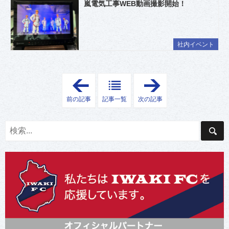
嵐電気工事WEB動画撮影開始！
社内イベント
「
「
新
地
卒
域
前の記事
記事一覧
次の記事
1
の
・
高
2
校
年
生
目
の
親
ス
睦
ポ
会
ー
を
ツ
開
活
催
動
し
を
ま
応
し
援
た
」
！
」