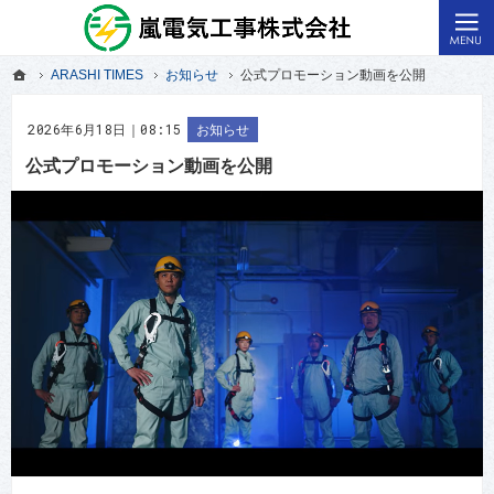
福島県いわき市の電気工事・原子力発電所・火力発電所の電気計装工事なら嵐電気
いわき市の電気工事・火力発電所の電気計装工事なら嵐電気
ホーム
ARASHI TIMES
お知らせ
公式プロモーション動画を公開
ホーム
ARASHI TIMES
お知らせ
公式プロモーション動画を公開
2026年6月18日｜08:15
お知らせ
公式プロモーション動画を公開