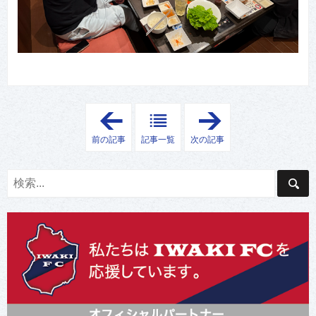
「
「
今
公
年
式
前の記事
記事一覧
次の記事
も
プ
体
ロ
成
モ
分
ー
測
シ
定
ョ
を
ン
実
動
施
画
し
を
ま
公
し
開
た
」
！
」