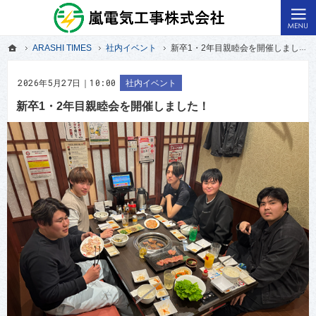
福島県いわき市の電気工事・原子力発電所・火力発電所の電気計装工事なら嵐電気
いわき市の電気工事・火力発電所の電気計装工事なら嵐電気
ホーム
ARASHI TIMES
社内イベント
新卒1・2年目親睦会を開催しました！
ホーム
ARASHI TIMES
社内イベント
新卒1・2年目親睦会を開催しました！
2026年5月27日｜10:00
社内イベント
新卒1・2年目親睦会を開催しました！