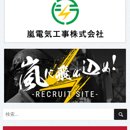
1
6
日
日
」
」