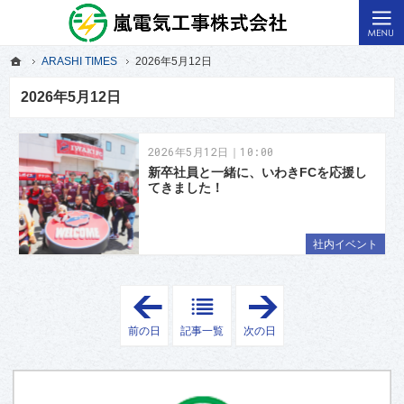
福島県いわき市の電気工事・原子力発電所・火力発電所の電気計装工事なら嵐電気
いわき市の電気工事・火力発電所の電気計装工事なら嵐電気
ホーム
ARASHI TIMES
2026年5月12日
ホーム
ARASHI TIMES
2026年5月12日
2026年5月12日
2026年5月12日｜10:00
新卒社員と一緒に、いわきFCを応援し
てきました！
社内イベント
「
「
2
2
0
0
前の日
記事一覧
次の日
2
2
6
6
年
年
5
5
月
月
1
2