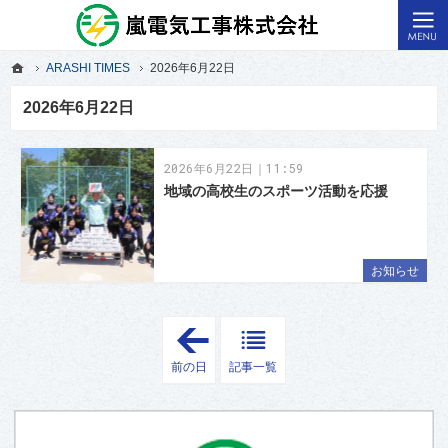
福島県いわき市の電気工事・原子力発電所・火力発電所の電気計装工事なら嵐電気
いわき市の電気工事・火力発電所の電気計装工事なら嵐電気
ホーム
ARASHI TIMES
2026年6月22日
ホーム
ARASHI TIMES
2026年6月22日
2026年6月22日
2026年6月22日｜11:59
地域の高校生のスポーツ活動を応援
お知らせ
「
2
0
前の日
記事一覧
2
6
年
6
月
1