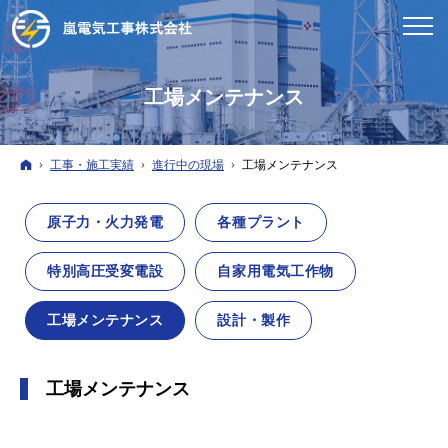
工場メンテナンス
ホーム
工事・施工実績
進行中の現場
工場メンテナンス
原子力・火力発電
各種プラント
特別高圧受変電設
自家用電気工作物
工場メンテナンス
設計・製作
工場メンテナンス