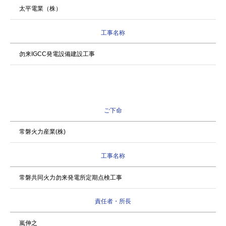
太平電業（株）
工事名称
勿来IGCC発電設備建設工事
ご下命
常磐火力産業(株)
工事名称
常磐共同火力勿来発電所定期点検工事
責任者・所長
嵐伸之