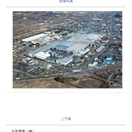
現場写真
ご下命
太平電業（株）