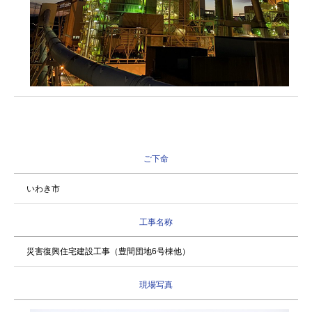
ご下命
いわき市
工事名称
災害復興住宅建設工事（豊間団地6号棟他）
現場写真