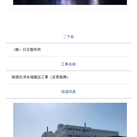
ご下命
（株）日立製作所
工事名称
南蒲生浄水場建設工事（災害復興）
現場写真