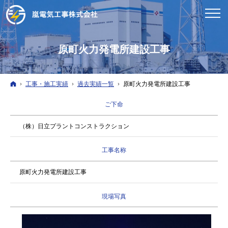
原町火力発電所建設工事
ホーム
工事・施工実績
過去実績一覧
原町火力発電所建設工事
ご下命
（株）日立プラントコンストラクション
工事名称
原町火力発電所建設工事
現場写真