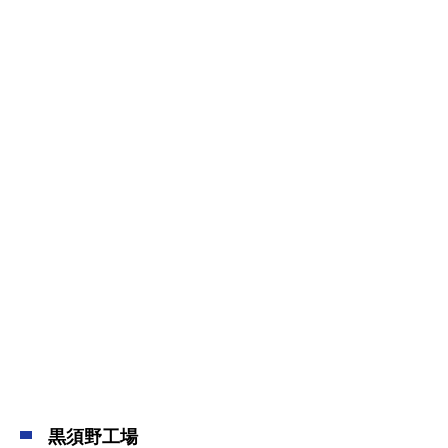
平成18年12月
いわき市立常磐学校給食共同調理場移転改築電気設備工事
(福島県いわき市常磐)
平成22年1月
アクアマリンえっぐ増築工事(福島県いわき市小名浜)
平成26年7月
いわき海星高校災害復旧工事(福島県いわき市小名浜)
平成28年9月
南蒲生浄化センター災害復旧工事(宮城県仙台市)
黒須野工場