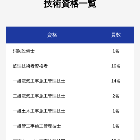
技術資格一覧
昭和50年10月
資本金を360万円に増資
昭和61年7月
建設業許可 鋼構造物工事業 国交大臣 第6559号を取
昭和47年6月
得
ラゴス火力発電所 22万KW 新設工事(ナイジェリア)
資格
員数
資本金を540万円に増資
平成30年9月
平成15年12月
消防設備士
1名
昭和50年3月
建設業許可 土木工事業 国交大臣 第6559号を取得
常陸那珂火力発電所1号機 100万KW 新設工事(茨城県ひた
ちなか市)
監理技術者資格者
16名
資本金を1,200万円に増資
平成30年9月
令和4年8月
一級電気工事施工管理技士
14名
平成5年10月
建設業許可 とび・土木工事業 国交大臣 第6559号を
取得
武豊火力発電所5号機 107万KW 新設工事(愛知県知多郡武
二級電気工事施工管理技士
2名
資本金を1,500万円に増資
豊町)
令和2年8月
一級土木工事施工管理技士
1名
平成12年6月
令和5年6月
一級管工事施工管理技士
1名
建設業許可 機械器具設置工事業 国交大臣 第6559号
資本金を2,000万円に増資
を取得
西条火力発電所1号機 50万KW リプレース工事(愛媛県西