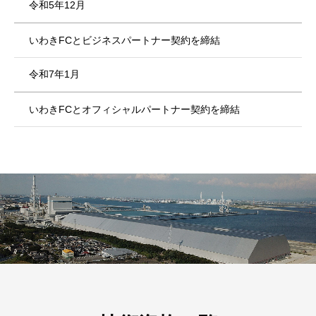
令和5年12月
いわきFCとビジネスパートナー契約を締結
令和7年1月
いわきFCとオフィシャルパートナー契約を締結
昭和37年12月
昭和50年10月
昭和58年9月
創業
建設業許可 電気工事業 国交大臣 第6559号を取得
勿来火力発電所8号 60万KW 新設工事(福島県いわき市佐
糠町)
昭和43年2月
平成14年2月
昭和58年12月
嵐電気工事株式会社を設立（資本金150万円）
建設業許可 電気通信工事業 国交大臣 第6559号を取
得
勿来火力発電所9号 60万KW 新設工事(福島県いわき市佐
昭和46年3月
糠町)