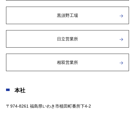
柏崎刈羽原子力発電所6号機 135.6万KW 新設工事(新潟県
黒須野工場
柏崎市)
平成17年12月
日立営業所
(着工)島根原子力発電所3号機 137.3万KW 新設工事(島根
県松江市)
相双営業所
平成18年3月
能登志賀原子力発電所2号機 135.8万KW 新設工事(石川県
本社
羽咋郡志賀町)
〒974-8261 福島県いわき市植田町番所下4-2
平成29年3月
大阪国際がんセンター 建設工事(大阪市中央区大手前)