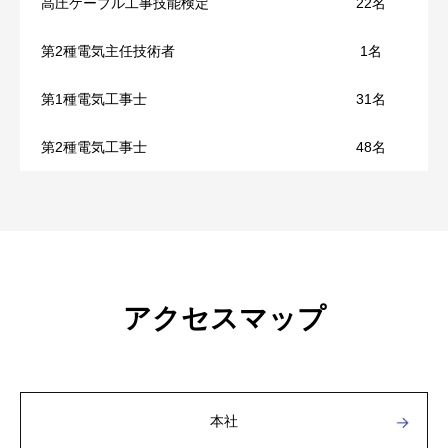
高圧ケーブル工事技能検定
22名
条市)
令和4年6月
第2種電気主任技術者
1名
昭和46年3月
建設業許可 解体工事業 国交大臣 第6559号を取得
第1種電気工事士
31名
福島第一原子力発電所1号機 46万KW 新設工事(福島県双
令和5年11月
葉郡大熊町)
第2種電気工事士
48名
建設業許可 管工事業 国交大臣 第6559号を取得
平成2年4月
柏崎刈羽原子力発電所5号機 110万KW 新設工事(新潟県柏
崎市)
アクセスマップ
平成6年8月
柏崎刈羽原子力発電所4号機 110万KW 新設工事(新潟県柏
崎市)
本社
平成8年11月